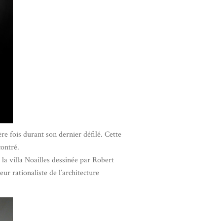
ère fois durant son dernier défilé. Cette
contré.
 la villa Noailles dessinée par Robert
ur rationaliste de l’architecture