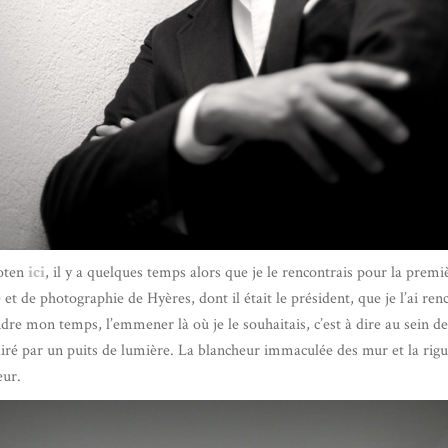
Noten
ici
, il y a quelques temps alors que je le rencontrais pour la premi
e et de photographie de Hyères, dont il était le président, que je l’ai ren
ndre mon temps, l’emmener là où je le souhaitais, c’est à dire au sein de
iré par un puits de lumière. La blancheur immaculée des mur et la rigue
eur.