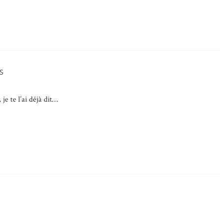
S
je te l’ai déjà dit…