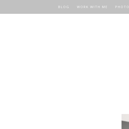
BLOG
WORK WITH ME
PHOT