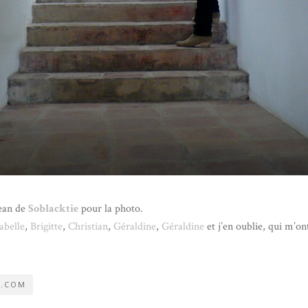
Jean de
Soblacktie
pour la photo.
abelle
,
Brigitte
,
Christian
,
Géraldine
,
Géraldine
et j’en oublie, qui m’o
E.COM