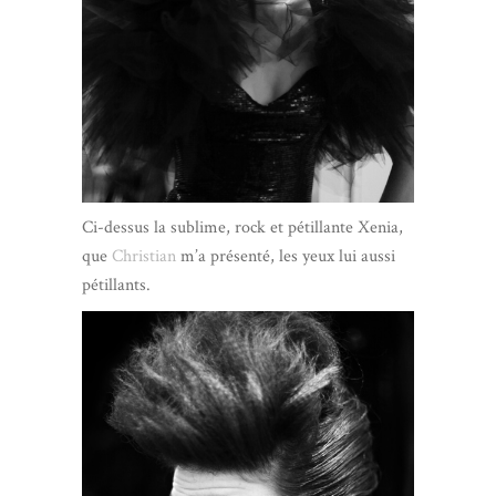
Ci-dessus la sublime, rock et pétillante Xenia,
que
Christian
m’a présenté, les yeux lui aussi
pétillants.