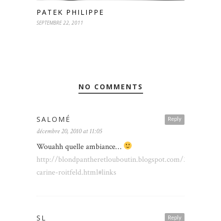
PATEK PHILIPPE
SEPTEMBRE 22, 2011
NO COMMENTS
SALOMÉ
Reply
décembre 20, 2010 at 11:05
Wouahh quelle ambiance…
http://blondpantheretlouboutin.blogspot.com/2010/12/pa
carine-roitfeld.html#links
SL
Reply