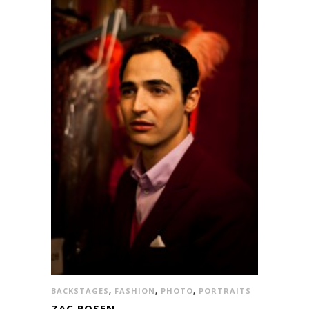
BACKSTAGES
,
FASHION
,
PHOTO
,
PORTRAITS
ZAC POSEN