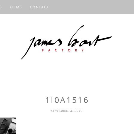
S
FILMS
CONTACT
1I0A1516
SEPTEMBRE 4, 2013