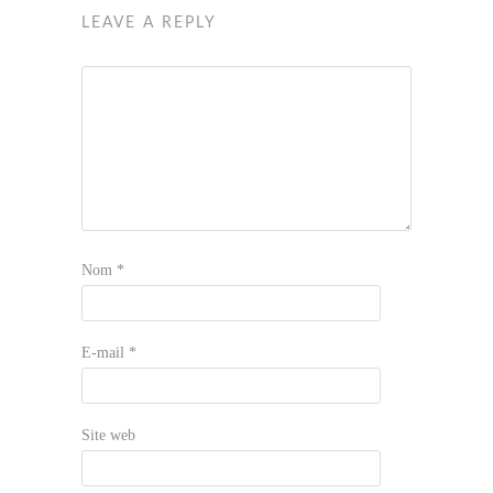
LEAVE A REPLY
Nom
*
E-mail
*
Site web