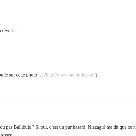
u réveil…
ulle sur cette photo … (
http://www.balibulle.com/
)
ou pas Ballibule ? Si oui, c’est un pur hasard. Nizzagirl me dit que ce n’e
ressée.