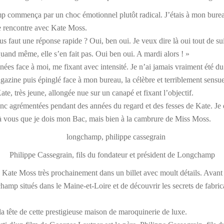
 commença par un choc émotionnel plutôt radical. J’étais à mon bureau
ne rencontre avec Kate Moss.
ous faut une réponse rapide ? Oui, ben oui. Je veux dire là oui tout de su
quand même, elle s’en fait pas. Oui ben oui. A mardi alors ! »
ées face à moi, me fixant avec intensité. Je n’ai jamais vraiment été d
azine puis épinglé face à mon bureau, la célèbre et terriblement sensue
Kate, très jeune, allongée nue sur un canapé et fixant l’objectif.
nc agrémentées pendant des années du regard et des fesses de Kate. Je
s à vous que je dois mon Bac, mais bien à la cambrure de Miss Moss.
Philippe Cassegrain, fils du fondateur et président de Longchamp
c Kate Moss très prochainement dans un billet avec moult détails. Avant
hamp situés dans le Maine-et-Loire et de découvrir les secrets de fabrica
 à la tête de cette prestigieuse maison de maroquinerie de luxe.