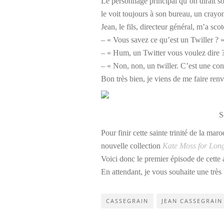
Le personnage principal qu’on dirait so
le voit toujours à son bureau, un crayon
Jean, le fils, directeur général, m’a 
– « Vous savez ce qu’est un Twiller ? 
– « Hum, un Twitter vous voulez dire 
– « Non, non, un twiller. C’est une contr
Bon très bien, je viens de me faire ren
S
Pour finir cette sainte trinité de la ma
nouvelle collection
Kate Moss for Lo
Voici donc le premier épisode de cette 
En attendant, je vous souhaite une très 
CASSEGRAIN
JEAN CASSEGRAIN