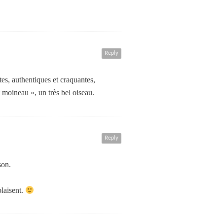
Reply
s, authentiques et craquantes,
moineau », un très bel oiseau.
Reply
son.
plaisent.