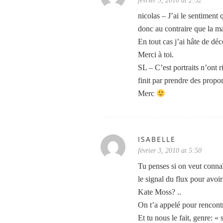
février 3, 2010 at 2:52
nicolas – J’ai le sentiment
donc au contraire que la ma
En tout cas j’ai hâte de déc
Merci à toi.
SL – C’est portraits n’ont r
finit par prendre des propo
Merc
ISABELLE
février 3, 2010 at 5:50
Tu penses si on veut connaît
le signal du flux pour avoir 
Kate Moss? ..
On t’a appelé pour rencon
Et tu nous le fait, genre: «