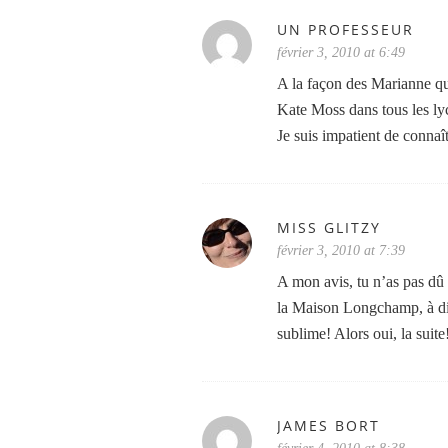
UN PROFESSEUR
février 3, 2010 at 6:49
A la façon des Marianne qui 
Kate Moss dans tous les ly
Je suis impatient de conna
MISS GLITZY
février 3, 2010 at 7:39
A mon avis, tu n’as pas dû 
la Maison Longchamp, à dir
sublime! Alors oui, la suit
JAMES BORT