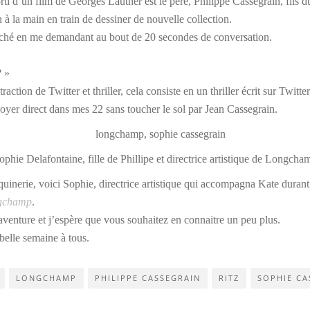
rti d’un film de Georges Lautner est le père, Philippe Cassegrain, fils d
 à la main en train de dessiner de nouvelle collection.
scotché en me demandant au bout de 20 secondes de conversation.
»
? »
action de Twitter et thriller, cela consiste en un thriller écrit sur Twitter
voyer direct dans mes 22 sans toucher le sol par Jean Cassegrain.
ophie Delafontaine, fille de Phillipe et directrice artistique de Longcha
roquinerie, voici Sophie, directrice artistique qui accompagna Kate durant
ngchamp
.
aventure et j’espère que vous souhaitez en connaitre un peu plus.
belle semaine à tous.
LONGCHAMP
PHILIPPE CASSEGRAIN
RITZ
SOPHIE CA