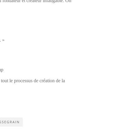
u fondateur et créateur infatigable. On
. »
mp
 tout le processus de création de la
SSEGRAIN