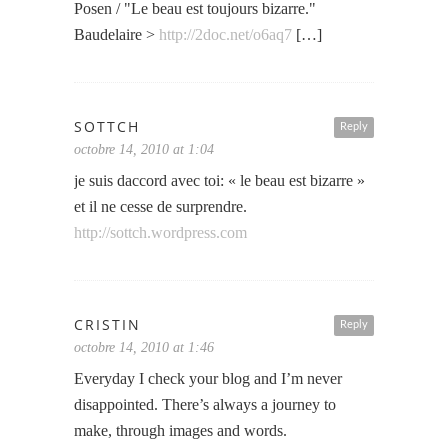
Posen / "Le beau est toujours bizarre."
Baudelaire >
http://2doc.net/o6aq7
[…]
SOTTCH
Reply
octobre 14, 2010 at 1:04
je suis daccord avec toi: « le beau est bizarre »
et il ne cesse de surprendre.
http://sottch.wordpress.com
CRISTIN
Reply
octobre 14, 2010 at 1:46
Everyday I check your blog and I’m never
disappointed. There’s always a journey to
make, through images and words.