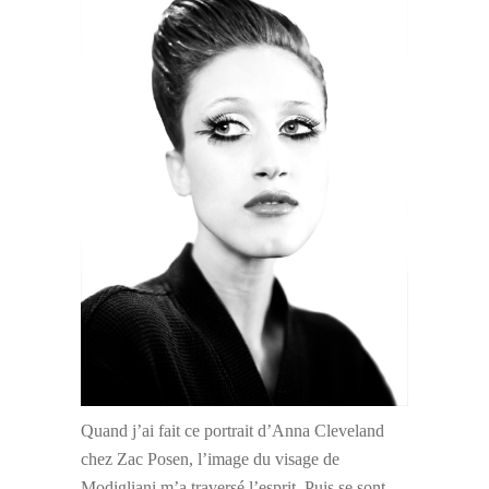
Quand j’ai fait ce portrait d’Anna Cleveland
chez Zac Posen, l’image du visage de
Modigliani m’a traversé l’esprit. Puis se sont