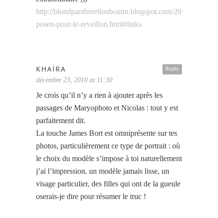
http://blondpantheretlouboutin.blogspot.com/2010/12/zac-
posen-pour-le-reveillon.html#links
KHAÏRA
Reply
décembre 23, 2010 at 11:30
Je crois qu’il n’y a rien à ajouter après les
passages de Maryophoto et Nicolas : tout y est
parfaitement dit.
La touche James Bort est omniprésente sur tes
photos, particulièrement ce type de portrait : où
le choix du modèle s’impose à toi naturellement
j’ai l’impression. un modèle jamais lisse, un
visage particulier, des filles qui ont de la gueule
oserais-je dire pour résumer le truc !