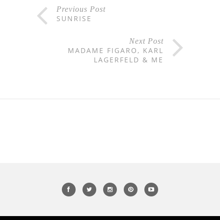
Previous Post
SUNRISE
Next Post
MADAME FIGARO, KARL
LAGERFELD & ME