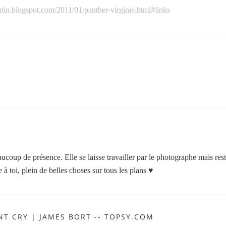
utin.blogspot.com/2011/01/panther-virginie.html#links
ucoup de présence. Elle se laisse travailler par le photographe mais res
à toi, plein de belles choses sur tous les plans ♥
T CRY | JAMES BORT -- TOPSY.COM