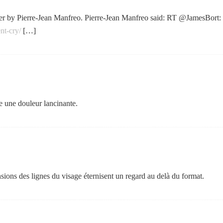
r by Pierre-Jean Manfreo. Pierre-Jean Manfreo said: RT @JamesBort: S
nt-cry/
[…]
e une douleur lancinante.
nsions des lignes du visage éternisent un regard au delà du format.