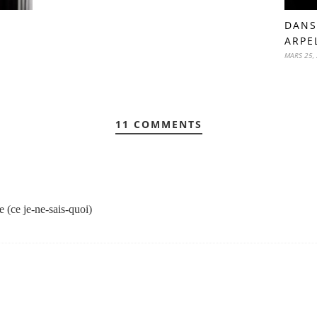
DANS
ARPE
MARS 25,
11 COMMENTS
e (ce je-ne-sais-quoi)