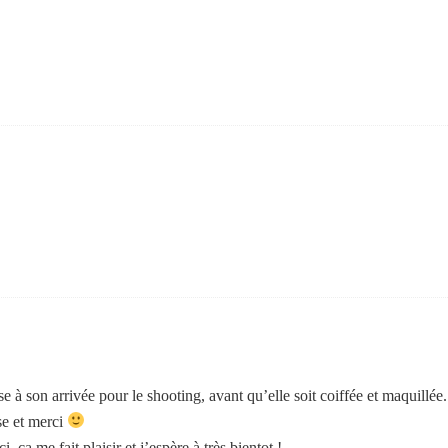
 à son arrivée pour le shooting, avant qu’elle soit coiffée et maquillée.
se et merci
i, ça me fait plaisir et j’espère à très bientot !