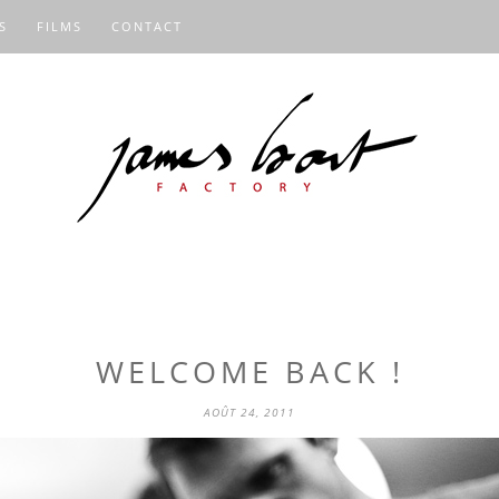
S
FILMS
CONTACT
WELCOME BACK !
AOÛT 24, 2011