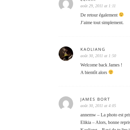
août 29, 2011 at 1:11
De retour également
J’aime tout simplement.
KAOLIANG
août 30, 2011 at 1:50
Welcome back James !
A bientôt alors
JAMES BORT
août 30, 2011 at 4:05
annemw – La photo est prise
Elikia – Alors, bonne repri
Kaoliang – Ravi de te lire ic