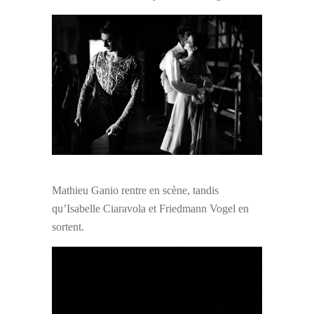
Mathieu Ganio rentre en scène, tandis
qu’Isabelle Ciaravola et Friedmann Vogel en
sortent.