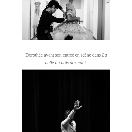
Dorothée avant son entrée en scène dans
La
belle au bois dormant
.