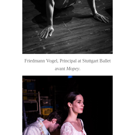
Friedmann Vogel, Principal at Stuttgart Ballet
avant
Mopey
.