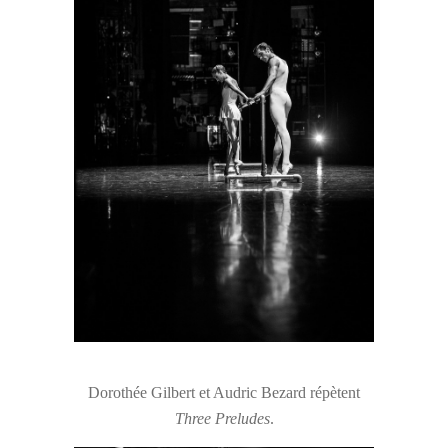
Dorothée Gilbert et Audric Bezard répètent
Three Preludes
.