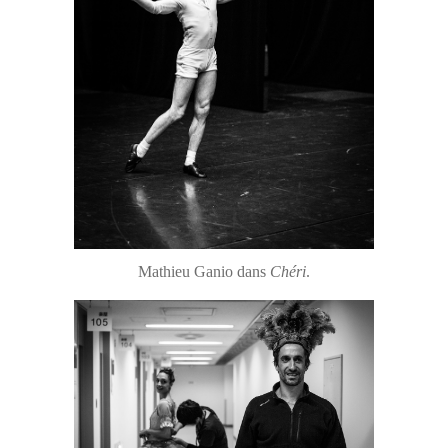
Mathieu Ganio dans
Chéri
.