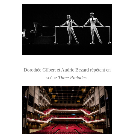
Dorothée Gilbert et Audric Bezard répètent en
scène
Three Preludes
.