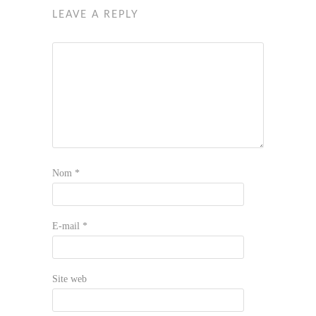
LEAVE A REPLY
Nom
*
E-mail
*
Site web