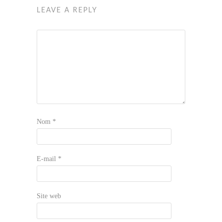
LEAVE A REPLY
Nom
*
E-mail
*
Site web