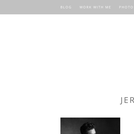
BLOG
WORK WITH ME
PHOTO
JE