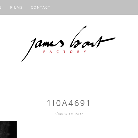
S
FILMS
CONTACT
1I0A4691
FÉVRIER 10, 2016