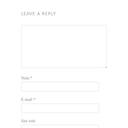
LEAVE A REPLY
Nom
*
E-mail
*
Site web