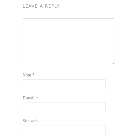
LEAVE A REPLY
Nom
*
E-mail
*
Site web