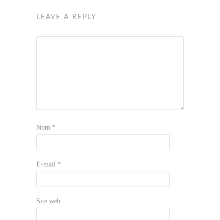
LEAVE A REPLY
Nom
*
E-mail
*
Site web