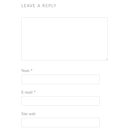
LEAVE A REPLY
Nom
*
E-mail
*
Site web