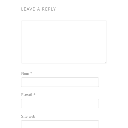
LEAVE A REPLY
Nom
*
E-mail
*
Site web