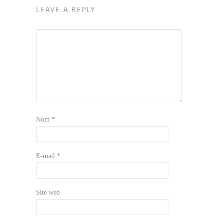
LEAVE A REPLY
Nom
*
E-mail
*
Site web