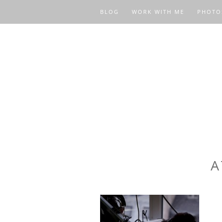
BLOG
WORK WITH ME
PHOTO
A