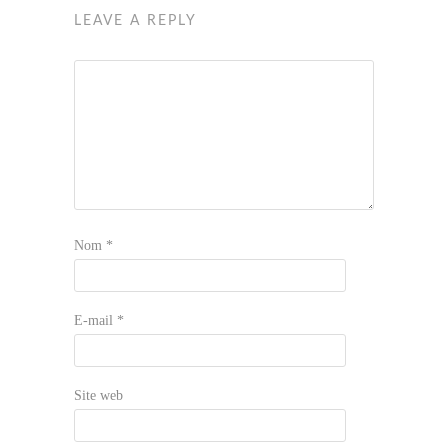
LEAVE A REPLY
Nom
*
E-mail
*
Site web