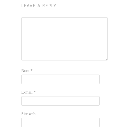
LEAVE A REPLY
Nom
*
E-mail
*
Site web