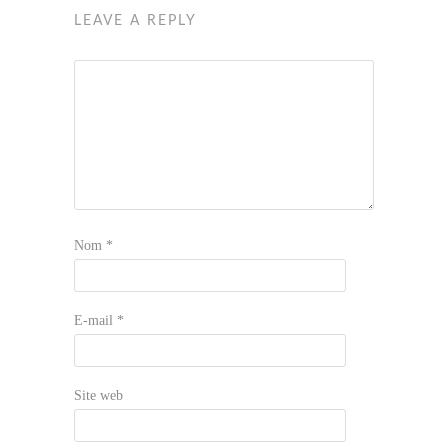
LEAVE A REPLY
Nom
*
E-mail
*
Site web