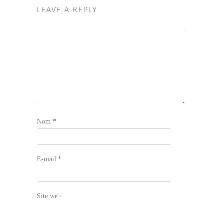
LEAVE A REPLY
Nom
*
E-mail
*
Site web