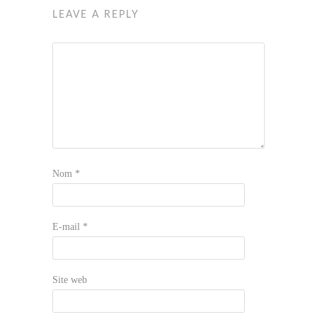
LEAVE A REPLY
Nom
*
E-mail
*
Site web