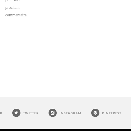
prochain
commentaire.
K
TWITTER
INSTAGRAM
PINTEREST