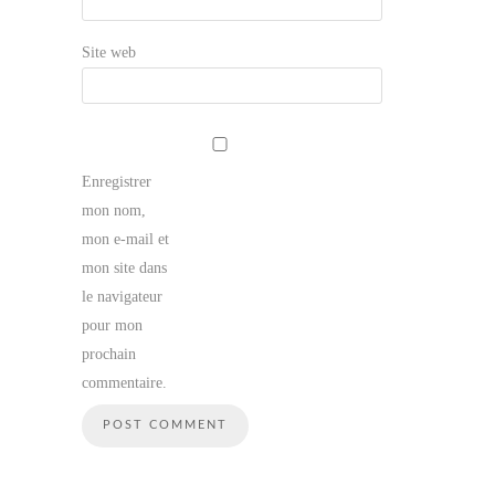
Site web
Enregistrer
mon nom,
mon e-mail et
mon site dans
le navigateur
pour mon
prochain
commentaire.