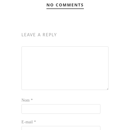
NO COMMENTS
LEAVE A REPLY
Nom
*
E-mail
*