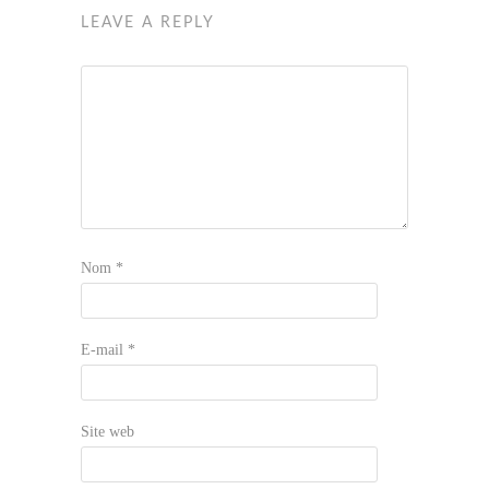
LEAVE A REPLY
Nom
*
E-mail
*
Site web