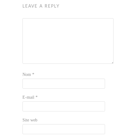
LEAVE A REPLY
Nom
*
E-mail
*
Site web