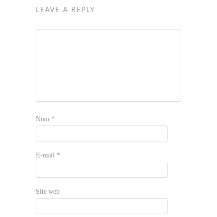
LEAVE A REPLY
Nom
*
E-mail
*
Site web