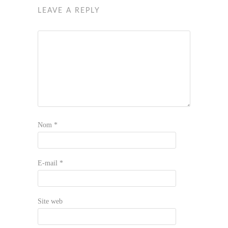
LEAVE A REPLY
Nom
*
E-mail
*
Site web