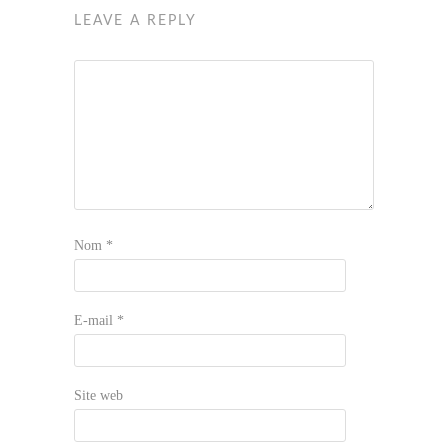
LEAVE A REPLY
Nom
*
E-mail
*
Site web