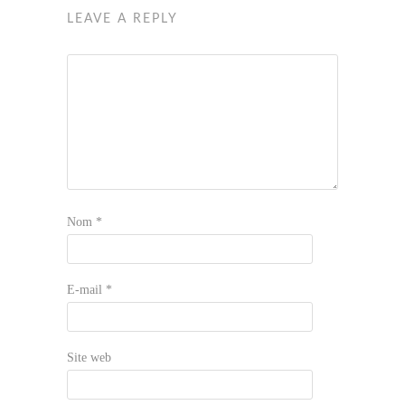
LEAVE A REPLY
Nom
*
E-mail
*
Site web