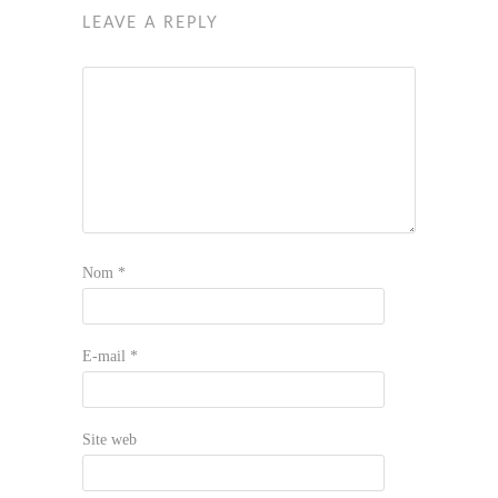
LEAVE A REPLY
Nom
*
E-mail
*
Site web