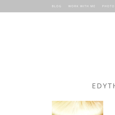
BLOG
WORK WITH ME
PHOTO
EDYT