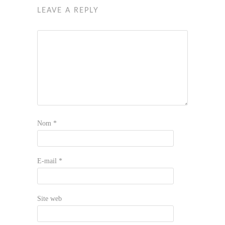
LEAVE A REPLY
Nom
*
E-mail
*
Site web