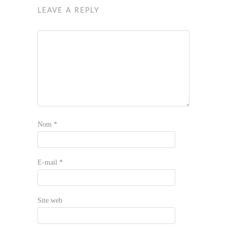
LEAVE A REPLY
Nom
*
E-mail
*
Site web