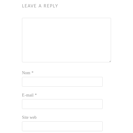
LEAVE A REPLY
Nom
*
E-mail
*
Site web