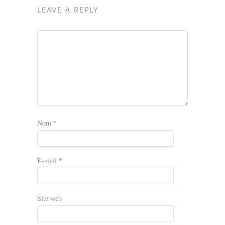
LEAVE A REPLY
Nom
*
E-mail
*
Site web