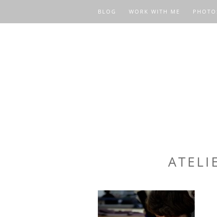
BLOG
WORK WITH ME
PHOTO
ATELI