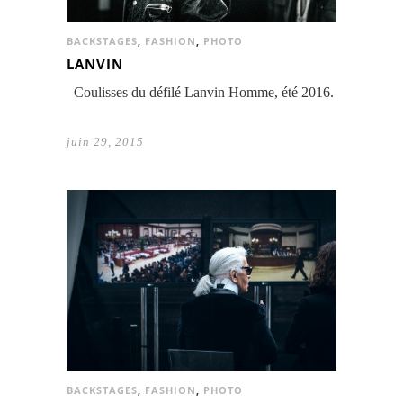
BACKSTAGES
,
FASHION
,
PHOTO
LANVIN
Coulisses du défilé Lanvin Homme, été 2016.
juin 29, 2015
BACKSTAGES
,
FASHION
,
PHOTO