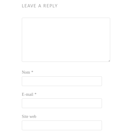
LEAVE A REPLY
Nom
*
E-mail
*
Site web