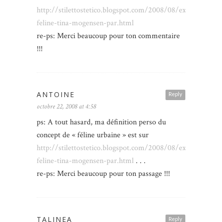
http://stilettostetico.blogspot.com/2008/08/exquisite-
feline-tina-mogensen-par.html
re-ps: Merci beaucoup pour ton commentaire
!!!
ANTOINE
Reply
octobre 22, 2008 at 4:58
ps: A tout hasard, ma définition perso du
concept de « féline urbaine » est sur
http://stilettostetico.blogspot.com/2008/08/exquisite-
feline-tina-mogensen-par.html
. . .
re-ps: Merci beaucoup pour ton passage !!!
TALINEA
Reply