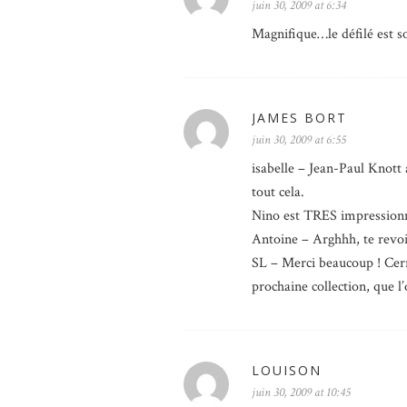
juin 30, 2009 at 6:34
Magnifique…le défilé est so
JAMES BORT
juin 30, 2009 at 6:55
isabelle – Jean-Paul Knott 
tout cela.
Nino est TRES impressionn
Antoine – Arghhh, te revoi
SL – Merci beaucoup ! Cerru
prochaine collection, que l’
LOUISON
juin 30, 2009 at 10:45