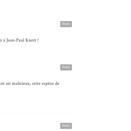
Reply
o à Jean-Paul Knott !
Reply
cet air malicieux, cette espèce de
Reply