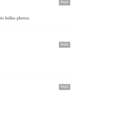
Reply
rès belles photos.
Reply
Reply