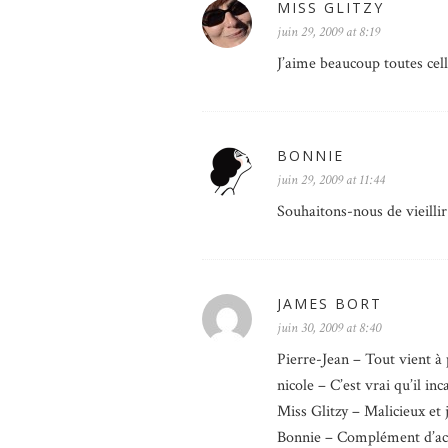
MISS GLITZY
juin 29, 2009 at 8:19
J’aime beaucoup toutes celle
BONNIE
juin 29, 2009 at 11:44
Souhaitons-nous de vieillir 
JAMES BORT
juin 30, 2009 at 8:40
Pierre-Jean – Tout vient à 
nicole – C’est vrai qu’il in
Miss Glitzy – Malicieux et
Bonnie – Complément d’a