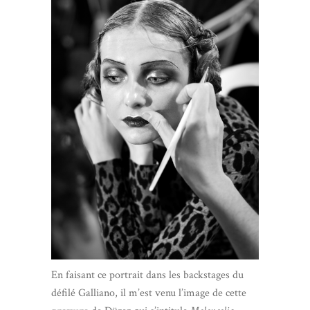
En faisant ce portrait dans les backstages du
défilé Galliano, il m’est venu l’image de cette