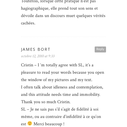
Toutefois, lorsque cette pratique n’est pas
hagiographique, elle prend tout son sens et
dévoile dans un discours muet quelques vérités
cachées.
JAMES BORT
Reply
octobre 12, 2010 at 9:33
Cristin – I ‘m totally agree with SL, it’s a
pleasure to read your words because you open
the window of my pictures and my text.
I often talk about idleness and contemplation,
and this attitude needs time and immobility.
Thank you so much Cristin.
SL – Je ne sais pas s’il s’agit de fidélité à soi
même, ou au contraire d’infidélité à ce qu’on
est
Merci beaucoup !