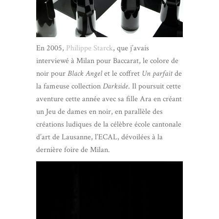
En 2005,
Philippe Starck
, que j’avais
interviewé à Milan pour Baccarat, le colore de
noir pour
Black Angel
et le coffret
Un parfait
de
la fameuse collection
Darkside
. Il poursuit cette
aventure cette année avec sa fille Ara en créant
un Jeu de dames en noir, en parallèle des
créations ludiques de la célèbre école cantonale
d’art de Lausanne, l’ECAL, dévoilées à la
dernière foire de Milan.